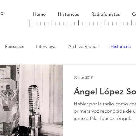
Home
Históricos
Radiofonistas
C
Reissuues
Interviews
Archivo Vídeos
Históricos
nversaciones
Radiofonistas
Ahra Radio
30 mar 2019
Ángel López S
Hablar por la radio como co
primera voz reconocida de u
junto a Pilar Ibáñez, Ángel...