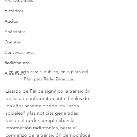
Archivo Vídeos
Históricos
Audios
Anécdotas
Oyentes
Conversaciones
Radiofonistas
En un acto cara al público, en la plaza del 
Ahra Radio
Pilar, para Radio Zaragoza.
Lisardo de Felipe significó la transición 
de la radio informativa entre finales de 
los años sesenta donde los “ecos 
sociales” y las noticias generadas 
desde el poder completaban la 
información radiofónica, hasta el 
comienzo de la transición democrática 