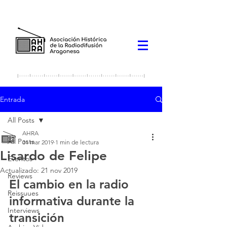
Entrada
All Posts
AHRA
All Posts
31 mar 2019
1 min de lectura
Lisardo de Felipe
Eventos
Actualizado:
21 nov 2019
Reviews
El cambio en la radio 
Reissuues
informativa durante la 
Interviews
transición