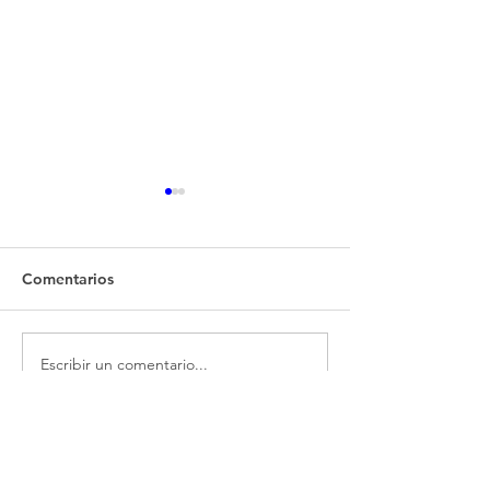
Comentarios
Escribir un comentario...
Rafael Aguelo | AHRA
Pablo Blanco |
Radio
Radio