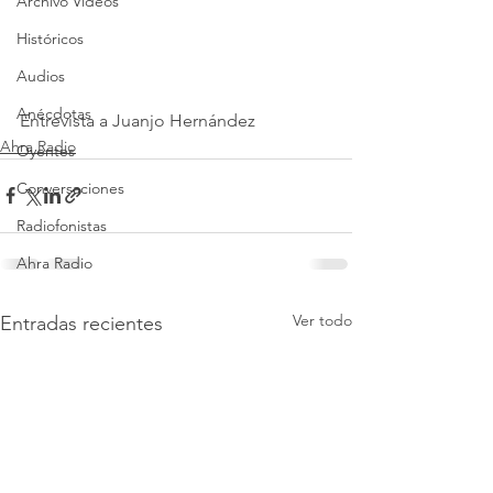
Archivo Vídeos
Históricos
Audios
Anécdotas
Entrevista a Juanjo Hernández
Ahra Radio
Oyentes
Conversaciones
Radiofonistas
Ahra Radio
Ver todo
Entradas recientes