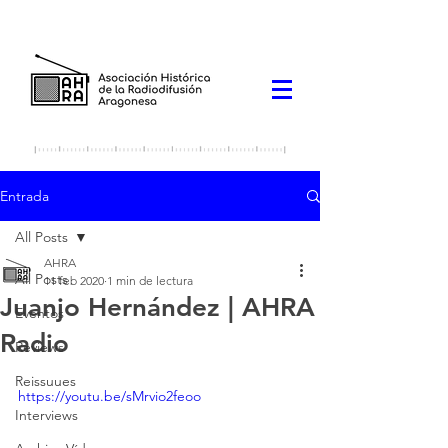
Entrada
All Posts
AHRA
All Posts
11 feb 2020
1 min de lectura
Juanjo Hernández | AHRA
Eventos
Radio
Reviews
Reissuues
https://youtu.be/sMrvio2feoo
Interviews