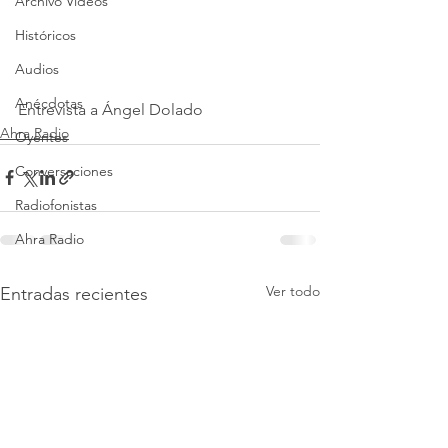
Archivo Vídeos
Históricos
Audios
Anécdotas
Entrevista a Ángel Dolado
Ahra Radio
Oyentes
Conversaciones
Radiofonistas
Ahra Radio
Ver todo
Entradas recientes