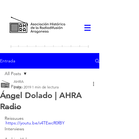
Entrada
All Posts
AHRA
All Posts
2 ago 2019
1 min de lectura
Ángel Dolado | AHRA
Eventos
Radio
Reviews
Reissuues
https://youtu.be/v4TEwcR0fBY
Interviews