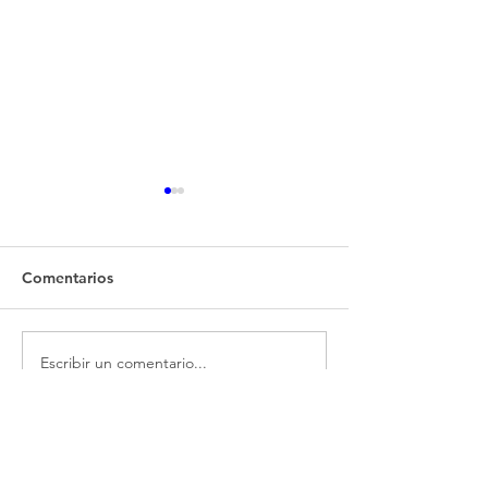
Comentarios
Escribir un comentario...
Rafael Aguelo | AHRA
Juanjo Hernánde
Radio
AHRA Radio